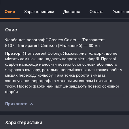
Опис
Характеристики
Доставка
Оплата
Умови п
Опис
Фарба для аерографії Createx Colors — Transparent
Transparent Crimson
5137-
(Малиновий) — 60 мл.
Прозорі
(Transparent Colors): Яскраві, живі кольори, що не
містять домішок, що надають непрозорість фарбі. Прозорі
фарби найкраще наносити поверх білої основи або іншого
яскравого кольору, ретельно перемішавши для тонких робіт у
місцях переходу кольору. Така тонка робота вимагає
застосування аерографа з маленьким соплом і низького
тиску. Прозорі фарби найчастіше завдають поверх основної
фарби.
Приховати
Характеристики