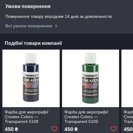
Умови повернення
Повернення товару впродовж 14 днів за домовленістю
Всі умови повернення
Подібні товари компанії
Фарба для аерографії
Фарба для аерографії
Фарб
Createx Colors —
Createx Colors —
Crea
Transparent 5108
Transparent 5109
Tran
— Transparent Deep Blue,
— Transparent Brite Green,
5118
450
450
450
₴
₴
60 мл
60 мл
Red,