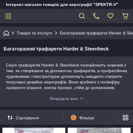
Інтернет-магазин товарів для аерографії "SPEKTR-V"
Товари та послуги
Багаторазові трафарети Harder & St
Багаторазові трафарети Harder & Steenbeck
Серія трафаретів Harder & Steenbeck познайомить новачків з
тим, як створювати за допомогою трафаретів, а професійним
художникам і ілюстраторам допоможуть швидкого створити
популярні дизайни аерографів. Вони зроблені з поліефіру
лазерного різання, злегка прозорі, стійкі до розчинників,
миються та можуть використовуватися повторно.
Показати все
Диапазон эффектов состоит из трафаретов для создания
реального пламени, пулевых отверстий, капель воды, брызг
крови и многого другого. С помощью этого диапазона можно
Сортування
0
Фільтри
быстро и легко создавать космические пейзажи и
футуристические городские пейзажи.
Трафареты в виде полос с полосками позволяют вам