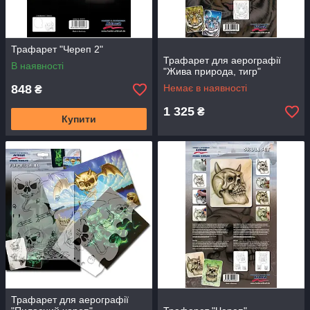
Трафарет "Череп 2"
Трафарет для аерографії
В наявності
"Жива природа, тигр"
848
Немає в наявності
₴
1 325
₴
Купити
Трафарет для аерографії