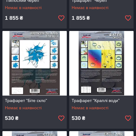
"Пилосний череп"
Трафарет "Череп"
Немає в наявності
Немає в наявності
1 855
1 855
₴
₴
Трафарет "Біте скло"
Трафарет "Краплі води"
Немає в наявності
Немає в наявності
530
530
₴
₴