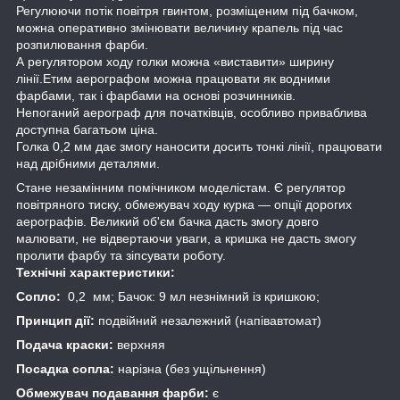
Регулюючи потік повітря гвинтом, розміщеним під бачком,
можна оперативно змінювати величину крапель під час
розпилювання фарби.
А регулятором ходу голки можна «виставити» ширину
лінії.Етим аерографом можна працювати як водними
фарбами, так і фарбами на основі розчинників.
Непоганий аерограф для початківців, особливо приваблива
доступна багатьом ціна.
Голка 0,2 мм дає змогу наносити досить тонкі лінії, працювати
над дрібними деталями.
Стане незамінним помічником моделістам. Є регулятор
повітряного тиску, обмежувач ходу курка — опції дорогих
аерографів. Великий об'єм бачка дасть змогу довго
малювати, не відвертаючи уваги, а кришка не дасть змогу
пролити фарбу та зіпсувати роботу.
Технічні характеристики:
Сопло:
0,2 мм; Бачок: 9 мл незнімний із кришкою;
Принцип дії:
подвійний незалежний (напівавтомат)
Подача краски:
верхняя
Посадка сопла:
нарізна (без ущільнення)
Обмежувач подавання фарби:
є