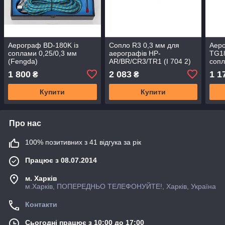
Аерограф BD-180K із
Сопло R3 0,3 мм для
Аер
соплами 0,25/0,3 мм
аерографів HP-
TG18
(Fengda)
AR/BR/CR3/TR1 (I 704 2)
сопл
Iwata
K (T
1 800
2 083
1 1
₴
₴
Купити
Купити
Про нас
100% позитивних з 41 відгука за рік
Працює з 08.07.2014
м. Харків
м.Харків, ПОПЕРЕДНЬО ТЕЛЕФОНУЙТЕ!, Харків, Україна
Контакти
Сьогодні працює з 10:00 до 17:00