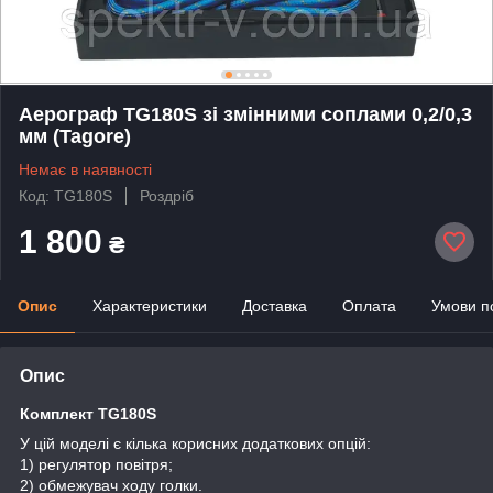
Аерограф TG180S зі змінними соплами 0,2/0,3
мм (Tagore)
Немає в наявності
Код: TG180S
Роздріб
1 800
₴
Опис
Характеристики
Доставка
Оплата
Умови п
Опис
Комплект
TG180S
У цій моделі є кілька корисних додаткових опцій:
1) регулятор повітря;
2) обмежувач ходу голки.