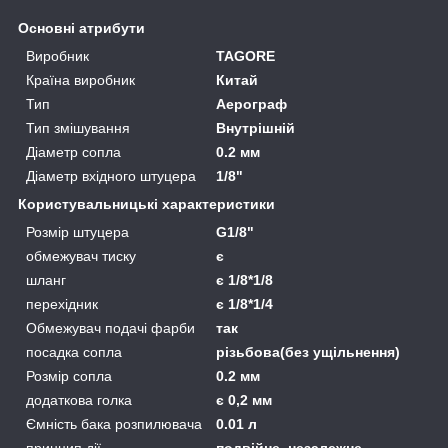
Основні атрибути
Виробник
TAGORE
Країна виробник
Китай
Тип
Аерограф
Тип змішування
Внутрішній
Діаметр сопла
0.2 мм
Діаметр вхідного штуцера
1/8"
Користувальницькі характеристики
Розмір штуцера
G1/8"
обмежувач тиску
є
шланг
є 1/8*1/8
перехідник
є 1/8*1/4
Обмежувач подачі фарби
так
посадка сопла
різьбова(без ущільнення)
Розмір сопла
0.2 мм
додаткова голка
є 0,2 мм
Ємність бака розпилювача
0.01 л
принцип дії
подвійне, незалежне