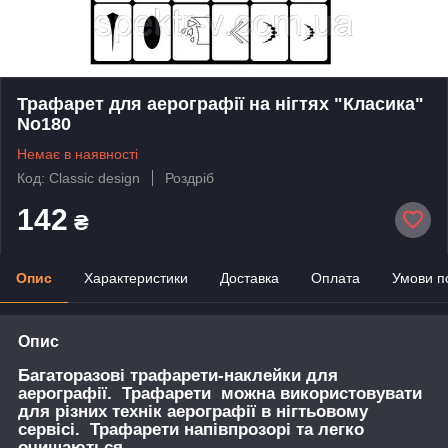
Трафарет для аерографії на нігтях "Класика"
No180
Немає в наявності
Код: Classic design
Роздріб
142
₴
Опис
Характеристики
Доставка
Оплата
Умови п
Опис
Багаторазові трафарети-наклейки для
аерографії. Трафарети можна використовувати
для різних технік аерографії в нігтьовому
сервісі. Трафарети напівпрозорі та легко
очищаються.