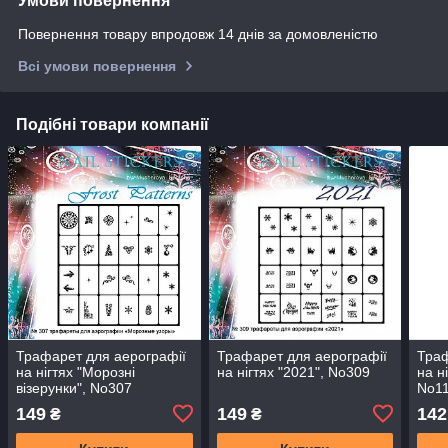
Умови повернення
Повернення товару впродовж 14 днів за домовленістю
Всі умови повернення
Подібні товари компанії
Трафарет для аерографії
Трафарет для аерографії
Траф
на нігтях "Морозні
на нігтях "2021", No309
на н
візерунки", No307
No1
149
149
142
₴
₴