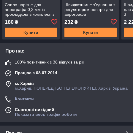
Сопло нарізне для
Швидкознімне з'єднання з
Швид
аерографа 0,3 мм із
регулятором повітря для
для 
прокладкою в комплекті з
аерографа
3
дифузором
180
232
2 2
₴
₴
Купити
Купити
Про нас
100% позитивних з 38 відгуків за рік
Працює з 08.07.2014
м. Харків
м.Харків, ПОПЕРЕДНЬО ТЕЛЕФОНУЙТЕ!, Харків, Україна
Контакти
Сьогодні вихідний
Показати весь графік роботи
Про нас