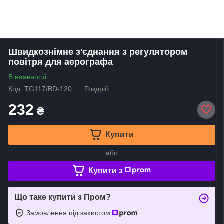
Швидкознімне з'єднання з регулятором
повітря для аерографа
В наявності
Код: TG117/BD-120
Роздріб
232
₴
Купити
або
Купити з
Що таке купити з Пром?
Замовлення під захистом