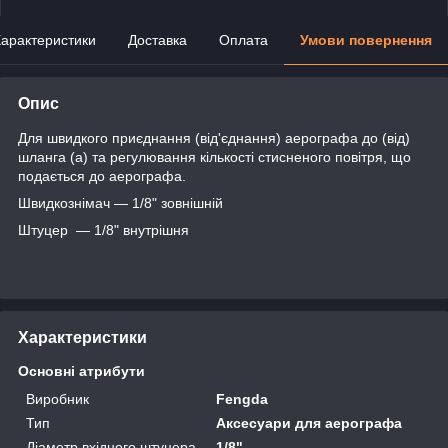
арактеристики
Доставка
Оплата
Умови повернення
Опис
Для швидкого приєднання (від'єднання) аерографа до (від)
шланга (а) та регулювання кількості стисненого повітря, що
подається до аерографа.
Швидкознімач — 1/8" зовнішній
Штуцер — 1/8" внутрішня
Характеристики
Основні атрибути
Виробник
Fengda
Тип
Аксесуари для аерографа
Діаметр вхідного штуцера
1/8"