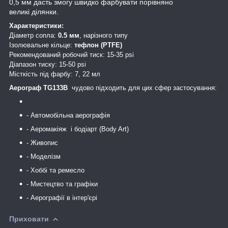
0,5 мм дасть змогу швидко фарбувати порівняно
великі ділянки.
Характеристики:
Діаметр сопла:
0.5 мм
, нарізного типу
Ізолювальне кільце:
тефлон (PTFE)
Рекомендований робочий тиск: 15-35 psi
Діапазон тиску: 15-50 psi
Місткість під фарбу: 7, 22 мл
Аерограф
TG133B
чудово підходить для цих сфер застосування:
- Автомобільна аерографія
- Аеромакіяж і бодіарт (Body Art)
- Живопис
- Моделізм
- Хоббі та ремесло
- Мистецтво та графіки
- Аерографії в інтер'єрі
Приховати