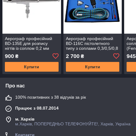
Аерограф професійний
Аерограф професійний
Аеро
BD-135E для розпису
BD-116C пістолетного
сопл
нігтів із соплом 0,2 мм
типу з соплами 0,3/0,5/0,8
(Fen
(Fengda)
мм (Fengda)
900
2 700
945
₴
₴
Купити
Купити
Про нас
100% позитивних з 38 відгуків за рік
Працює з 08.07.2014
м. Харків
м.Харків, ПОПЕРЕДНЬО ТЕЛЕФОНУЙТЕ!, Харків, Україна
Контакти