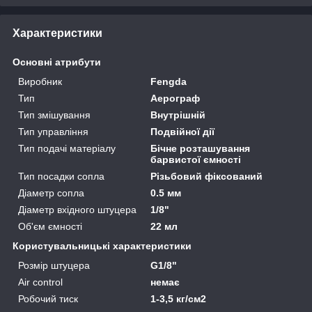
Характеристики
Основні атрибути
Виробник
Fengda
Тип
Аерограф
Тип змішування
Внутрішній
Тип управління
Подвійної дії
Тип подачі матеріалу
Бічне розташування
барвистої ємності
Тип посадки сопла
Різьбовий фіксований
Діаметр сопла
0.5 мм
Діаметр вхідного штуцера
1/8"
Об'єм ємності
22 мл
Користувальницькі характеристики
Розмір штуцера
G1/8"
Air control
немає
Робочий тиск
1-3,5 кг/см2