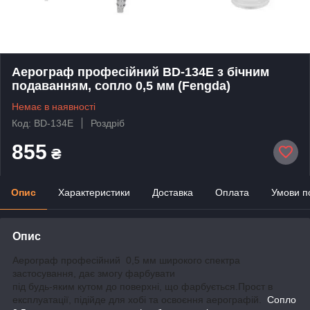
Аерограф професійний BD-134E з бічним
подаванням, сопло 0,5 мм (Fengda)
Немає в наявності
Код: BD-134E
Роздріб
855
₴
Опис
Характеристики
Доставка
Оплата
Умови п
Опис
Аерограф професійний 0,5 мм широкого спектра
застосування, дає змогу фарбувати
під будь-яким кутом до поверхні, що фарбується.Прост в
експлуатації, підійде для хобі та освоєння аерографій.
Сопло