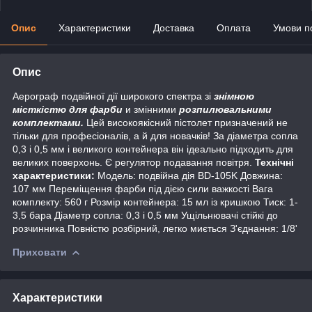
Опис
Характеристики
Доставка
Оплата
Умови п
Опис
Аерограф подвійної дії широкого спектра зі
знімною
місткістю для фарби
и змінними
розпилювальними
комплектами.
Цей високоякісний пістолет призначений не
тільки для професіоналів, а й для новачків! За діаметра сопла
0,3 і 0,5 мм і великого контейнера він ідеально підходить для
великих поверхонь. Є регулятор подавання повітря.
Технічні
характеристики:
Модель: подвійна дія BD-105K Довжина:
107 мм Переміщення фарби під дією сили важкості Вага
комплекту: 560 г Розмір контейнера: 15 мл із кришкою Тиск: 1-
3,5 бара Діаметр сопла: 0,3 і 0,5 мм Ущільнювачі стійкі до
розчинника Повністю розбірний, легко миється З'єднання: 1/8'
Приховати
Характеристики