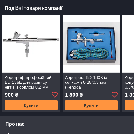
Подібні товари компанії
Аерограф професійний
Аерограф BD-180K із
Аеро
BD-135E для розпису
соплами 0,25/0,3 мм
кон
нігтів із соплом 0,2 мм
(Fengda)
0,3/
(Fengda)
900
1 800
1 8
₴
₴
Купити
Купити
Про нас