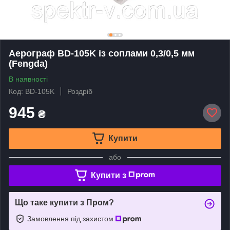
Аерограф BD-105K із соплами 0,3/0,5 мм
(Fengda)
В наявності
Код: BD-105K
Роздріб
945
₴
Купити
або
Купити з
Що таке купити з Пром?
Замовлення під захистом