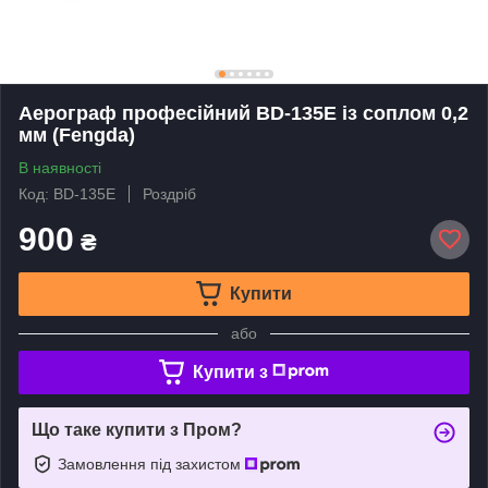
Аерограф професійний BD-135E із соплом 0,2
мм (Fengda)
В наявності
Код: BD-135E
Роздріб
900
₴
Купити
або
Купити з
Що таке купити з Пром?
Замовлення під захистом