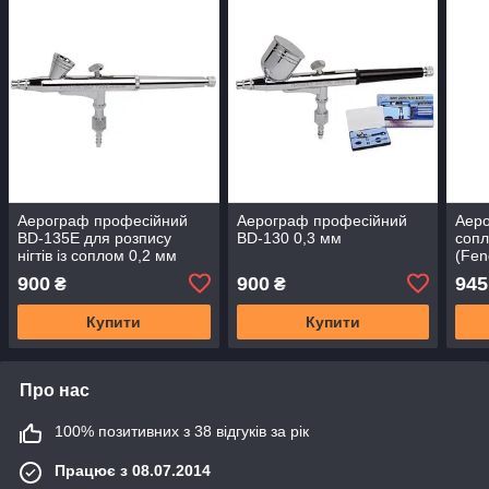
Аерограф професійний
Аерограф професійний
Аеро
BD-135E для розпису
BD-130 0,3 мм
сопл
нігтів із соплом 0,2 мм
(Fen
(Fengda)
900
900
945
₴
₴
Купити
Купити
Про нас
100% позитивних з 38 відгуків за рік
Працює з 08.07.2014