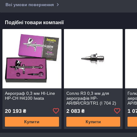
Всі умови повернення
Подібні товари компанії
Аерограф 0,3 мм HI-Line
Сопло R3 0,3 мм для
Голк
HP-CH H4100 Iwata
аерографів HP-
аеро
AR/BR/CR3/TR1 (I 704 2)
AP/B
Iwata
20 193
2 083
1 0
₴
₴
Купити
Купити