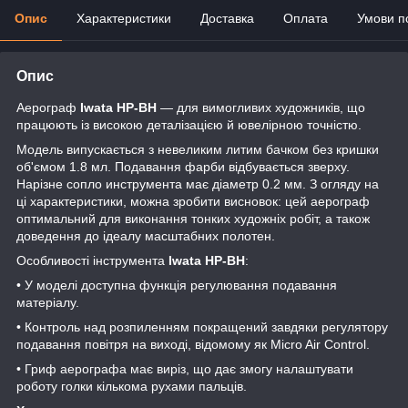
Опис
Характеристики
Доставка
Оплата
Умови п
Опис
Аерограф
Iwata HP-BH
— для вимогливих художників, що
працюють із високою деталізацією й ювелірною точністю.
Модель випускається з невеликим литим бачком без кришки
об'ємом 1.8 мл. Подавання фарби відбувається зверху.
Нарізне сопло инструмента має діаметр 0.2 мм. З огляду на
ці характеристики, можна зробити висновок: цей аерограф
оптимальний для виконання тонких художніх робіт, а також
доведення до ідеалу масштабних полотен.
Особливості інструмента
Iwata HP-BH
:
• У моделі доступна функція регулювання подавання
матеріалу.
• Контроль над розпиленням покращений завдяки регулятору
подавання повітря на виході, відомому як Micro Air Control.
• Гриф аерографа має виріз, що дає змогу налаштувати
роботу голки кількома рухами пальців.