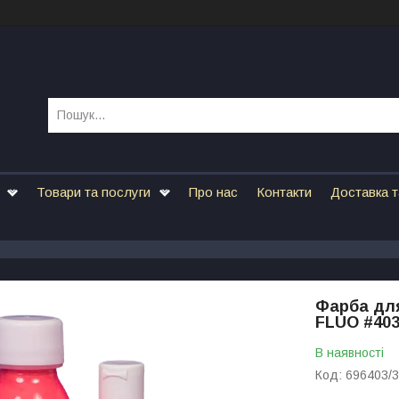
Товари та послуги
Про нас
Контакти
Доставка т
Фарба для
FLUO #403
В наявності
Код:
696403/