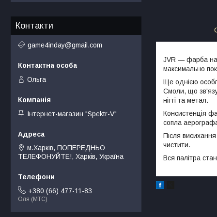
Контакти
game4inday@gmail.com
JVR — фарба на 
максимально по
Ольга
Ще однією особл
Смоли, що зв'яз
нігті та метал.
Консистенція фа
Інтернет-магазин "Spektr-V"
сопла аерограф
Після висихання
чистити.
м.Харків, ПОПЕРЕДНЬО
ТЕЛЕФОНУЙТЕ!, Харків, Україна
Вся палітра стан
+380 (66) 477-11-83
Оля (МТС)