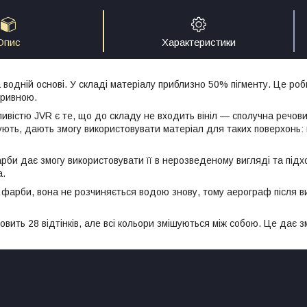
Опис
Характеристики
водній основі. У складі матеріалу приблизно 50% пігменту. Це роб
кривною.
ивістю JVR є те, що до складу не входить вініл — сполучна речов
ують, дають змогу використовувати матеріал для таких поверхонь: п
рби дає змогу використовувати її в нерозведеному вигляді та під
а.
 фарби, вона не розчиняється водою знову, тому аерограф після в
овить 28 відтінків, але всі кольори змішуються між собою. Це дає з