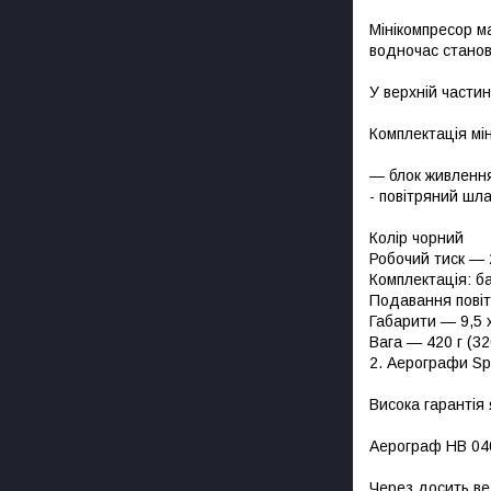
Мінікомпресор м
водночас станов
У верхній части
Комплектація мі
— блок живлення
- повітряний шла
Колір чорний
Робочий тиск — 
Комплектація: б
Подавання повіт
Габарити — 9,5 х
Вага — 420 г (32
2. Аерографи S
Висока гарантія
Аерограф HB 040
Через досить вел