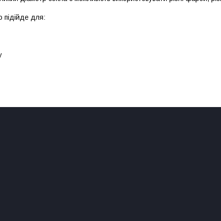
 підійде для:
у