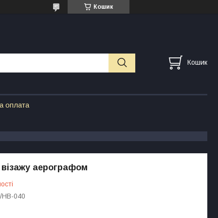
Кошик
Кошик
а оплата
 візажу аерографом
ості
/HB-040