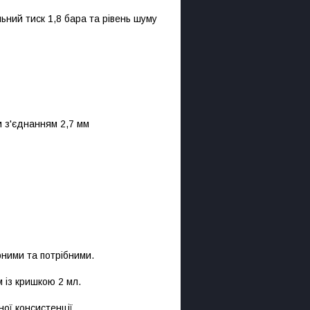
ьний тиск 1,8 бара та рівень шуму
им з'єднанням 2,7 мм
рними та потрібними.
м із кришкою 2 мл.
ної консистенції.