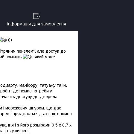
Інформація для замовлення
)))
вітряним пензлем", але доступ до
кий помічник
, який може
одиарту, манікюру, татуажу та ін.
 робіт, де немає потреби у
дбачають доступу до джерела
ем і мережевим шнуром, що дає
тарея заряджається, так і автономно
ання і з його розмірами 9,5 х 8,7 х
навіть у кишені.