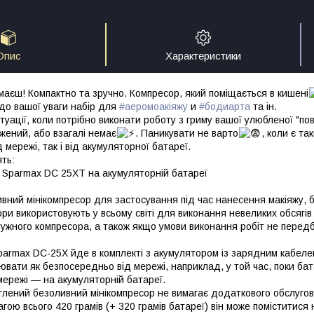
Опис
Характеристики
аєш! Компактно та зручно. Компресор, який поміщається в кишені
о вашої уваги набір для
#аеромоакіяжу
и
#бодиарта
та ін.
туації, коли потрібно виконати роботу з гриму вашої улюбленої "по
жений, або взагалі немає
. Паникувати не варто
, коли є та
 мережі, так і від акумуляторної батареї.
ть:
р Sparmax DC 25XT на акумуляторній батареї
вний мінікомпресор для застосування під час нанесення макіяжу, б
ори використовують у всьому світі для виконання невеликих обсягів
тужного компресора, а також якщо умови виконання робіт не пере
parmax DC-25X йде в комплекті з акумулятором із зарядним кабел
ювати як безпосередньо від мережі, наприклад, у той час, поки ба
мережі — на акумуляторній батареї.
глений безоливний мінікомпресор не вимагає додаткового обслуговув
 вагою всього 420 грамів (+ 320 грамів батареї) він може поміститися 