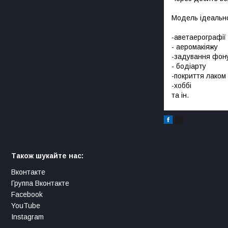
Модель ідеально
-аветаерографії
- аеромакіяжу
-задування фон
- бодіарту
-покриття лаком
-хоббі
та ін.
Також шукайте нас:
Вконтакте
Группа Вконтакте
Facebook
YouTube
Instagram