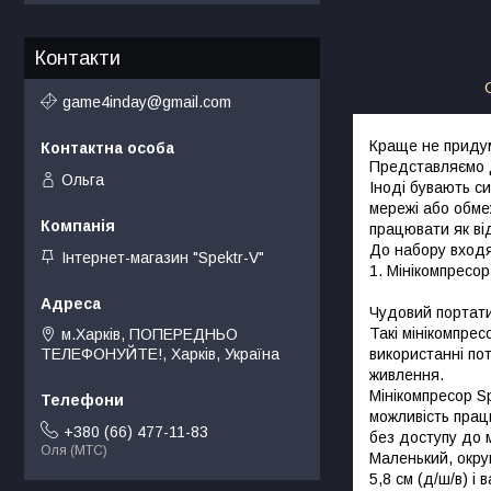
Контакти
game4inday@gmail.com
Краще не придум
Представляємо д
Ольга
Іноді бувають си
мережі або обме
працювати як від
До набору входя
Інтернет-магазин "Spektr-V"
1. Мінікомпресо
Чудовий портати
Такі мінікомпрес
м.Харків, ПОПЕРЕДНЬО
використанні по
ТЕЛЕФОНУЙТЕ!, Харків, Україна
живлення.
Мінікомпресор S
можливість прац
+380 (66) 477-11-83
без доступу до 
Оля (МТС)
Маленький, окру
5,8 см (д/ш/в) і