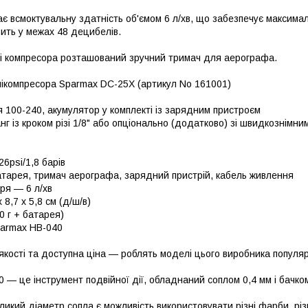
ає всмоктувальну здатність об'ємом 6 л/хв, що забезпечує максимал
ить у межах 48 децибелів.
ні компресора розташований зручний тримач для аерографа.
нікомпресора Sparmax DC-25X (артикул No 161001)
 100-240, акумулятор у комплекті із зарядним пристроєм
нг із кроком різі 1/8" або опціонально (додатково) зі швидкознімн
26psi/1,8 барів
атарея, тримач аерографа, зарядний пристрій, кабель живлення
ря — 6 л/хв
 8,7 х 5,8 см (д/ш/в)
0 г + батарея)
parmax HB-040
 якості та доступна ціна — роблять моделі цього виробника популя
 — це інструмент подвійної дії, обладнаний соплом 0,4 мм і бачко
икий діаметр сопла є можливість використовувати різні фарби, різ