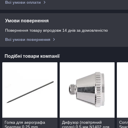
Всі умови оплати
Умови повернення
Повернення товару впродовж 14 днів за домовленістю
Всі умови повернення
Подібні товари компанії
Голка для аерографа
Дифузор (повітряний
Соп
Sparmax 0.25 mm
сопло) 0,5 мм N1402 для
Spa