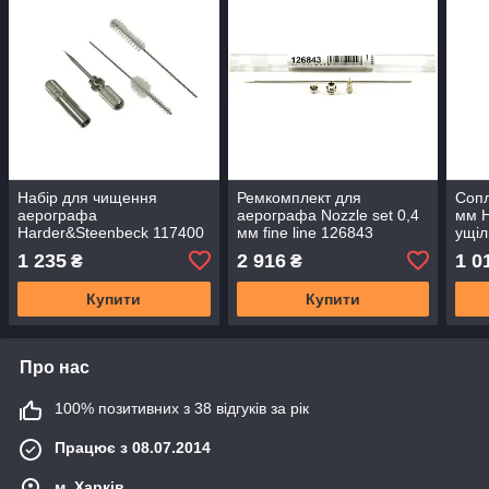
Набір для чищення
Ремкомплект для
Сопл
аерографа
аерографа Nozzle set 0,4
мм H
Harder&Steenbeck 117400
мм fine line 126843
ущі
(іршиків + голка)
1 235
2 916
1 0
₴
₴
Купити
Купити
Про нас
100% позитивних з 38 відгуків за рік
Працює з 08.07.2014
м. Харків