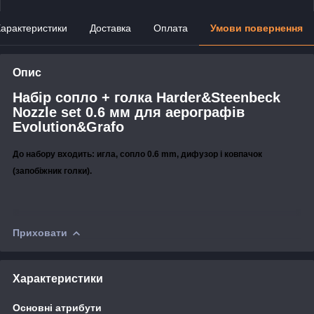
арактеристики
Доставка
Оплата
Умови повернення
Опис
Набір сопло + голка Harder&Steenbeck
Nozzle set 0.6 мм для аерографів
Evolution&Grafo
До набору входить:
игла, сопло 0.6 mm
,
дифузор і ковпачок
(запобіжник голки).
Приховати
Характеристики
Основні атрибути