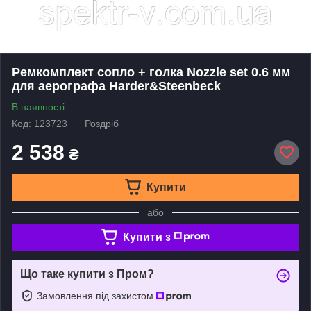
Ремкомплект сопло + голка Nozzle set 0.6 мм
для аерографа Harder&Steenbeck
В наявності
Код: 123723
Роздріб
2 538
₴
Купити
або
Купити з
Що таке купити з Пром?
Замовлення під захистом