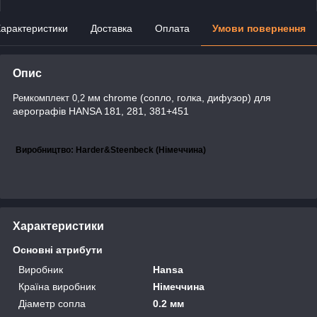
арактеристики
Доставка
Оплата
Умови повернення
Опис
chrome (сопло, голка, дифузор) для
Ремкомплект 0,2 мм
аерографів HANSA 181, 281, 381+451
Виробництво: Harder&Steenbeck (Німеччина)
Характеристики
Основні атрибути
Виробник
Hansa
Країна виробник
Німеччина
Діаметр сопла
0.2 мм