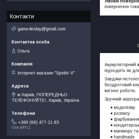
повернення това
Контакти
game4inday@gmail.com
Ольга
Акумуляторний
підходить як для
Інтернет-магазин "Spektr-V"
Завдяки пістоле
бездротовий ком
виїзної роботи.
м.Харків, ПОПЕРЕДНЬО
Зручний аерограф
ТЕЛЕФОНУЙТЕ!, Харків, Україна
моделізму
розпису
фарбування
+380 (66) 477-11-83
кондитерськ
Оля (МТС)
манікюру та
handmade