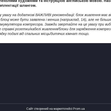
пензлями художніми та інструкцією англійською мовою. Набі
мплектації шлангом.
 увагу на додаткові ВАЖЛИВІ рекомендації: блок живлення має 
блоці може бути заявлена і менша (наприклад, 1А), але не більше
акумулятора компресора. Завжди звертайте на це увагу при виб
 справні розетки/кабелі живлення/блоки для зарядження компр
ядку подалі від спальних місць/дитячих кімнат тощо.
Сайт створений на маркетплейсі
Prom.ua