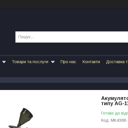
Товари та послуги
Про нас
Контакти
Доставка т
Акумулято
типу AG-11
Готово до від
Код:
MK430B-