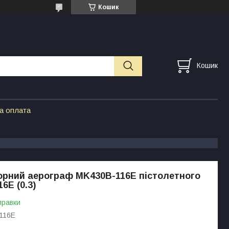
Кошик
Кошик
а оплата
рний аерограф MK430B-116E пістолетного
6E (0.3)
правки
116E