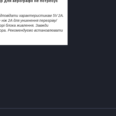
р для аерографії не потребує
відповідати характеристикам 5V 2A.
 ніж 2А для уникнення перегріву/
орі блока живлення. Завжди
есора. Рекомендуємо встановлювати