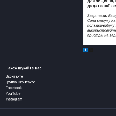
для чищення, 
додаткової ко
Звертаємо Вашу
Сила струму на 
поламки/вибуху 
використовуйте
пристрій на зар
Також шукайте нас:
Вконтакте
Группа Вконтакте
Facebook
YouTube
Instagram