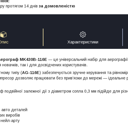
ру протягом 14 днів
за домовленістю
Опис
Характеристики
аерограф MK430B-116E
— це універсальний набір для аерографії
 новачків, так і для досвідчених користувачів.
тному типу (
AG-116E
) забезпечується зручне керування та рівном
пресор дозволяє працювати без прив’язки до мережі — ідеальне 
 подвійної залежної дії з діаметром сопла 0,3 мм підійде для різ
 авто деталей
их виробів
 нейл-арту