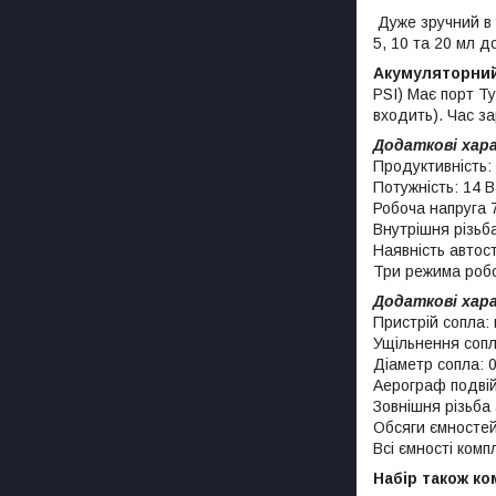
Дуже зручний в 
5, 10 та 20 мл 
Акумуляторний
PSI) Має порт T
входить). Час за
Додаткові хар
Продуктивність: 
Потужність: 14 
Робоча напруга 
Внутрішня різьб
Наявність автос
Три режима робо
Додаткові хар
Пристрій сопла:
Ущільнення сопл
Діаметр сопла: 
Аерограф подвійн
Зовнішня різьба
Обсяги ємностей 
Всі ємності ком
Набір також ко