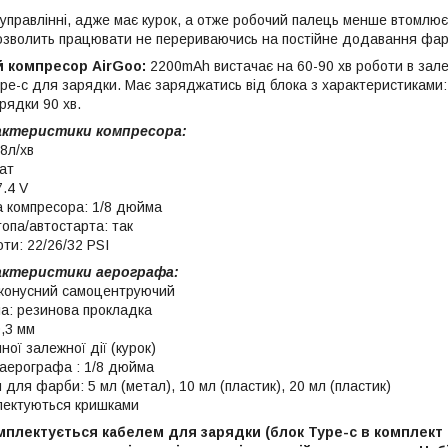
управлінні, адже має курок, а отже робочий палець менше втомлюєт
дозволить працювати не перериваючись на постійне додавання фар
 компресор AirGoo:
2200mAh вистачає на 60-90 хв роботи в зале
ype-c для зарядки. Має заряджатись від блока з характеристиками:
рядки 90 хв.
актеристики компресора:
8л/хв
Ват
7.4 V
а компресора: 1/8 дюйма
топа/автостарта: так
ти: 22/26/32 PSI
актеристики аерографа:
 конусний самоцентруючий
а: резинова прокладка
0,3 мм
ої залежної дії (курок)
 аерографа : 1/8 дюйма
для фарби: 5 мл (метал), 10 мл (пластик), 20 мл (пластик)
плектуються кришками
мплектується кабелем для зарядки (блок Type-c в комплект