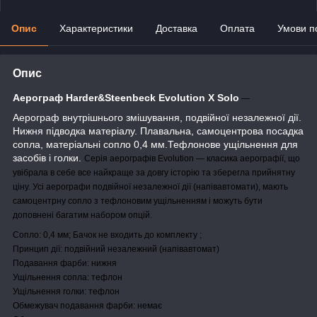
Опис
Характеристики
Доставка
Оплата
Умови п
Опис
Аерограф Harder&Steenbeck Evolution X Solo
―
Аерограф внутрішнього змішування, подвійної незалежної дії.
Нижня підводка матеріалу. Плавальна, самоцентрова посадка
сопла, матеріальні сопло 0,4 мм.Тефлонове ущільнення для
засобів і голки.
Серія аерографів Evolution — класика аерографії, що
увібрала в себе все найкраще за довгу історію та зберегла прийнятну
ціну. Усі аерографи подвійної незалежної дії (напівавтомати), мають
самоцентрну сопло з тефлоновим ущільненням і можуть бути
доповнені багатим набором опцій.
Сопло: 0,4 мм; Бачок не входить до комплекту ;
Принцип дії: подвійний незалежний (напівавтомат)
Подавання фарби: нижня
Ущільнення сопла: тефлон
Ущільнення голки: тефлон
Обмежувач подавання фарби: немає