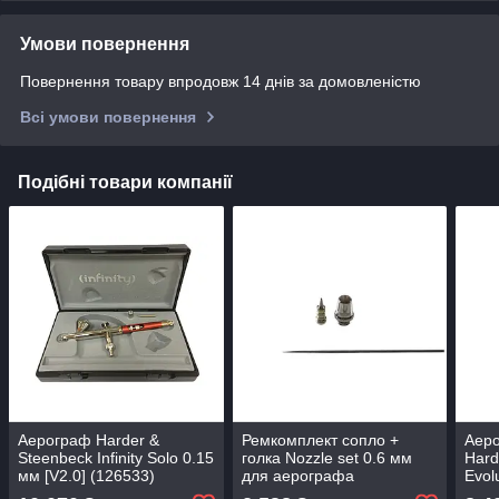
Умови повернення
Повернення товару впродовж 14 днів за домовленістю
Всі умови повернення
Подібні товари компанії
Аерограф Harder &
Ремкомплект сопло +
Аер
Steenbeck Infinity Solo 0.15
голка Nozzle set 0.6 мм
Hard
мм [V2.0] (126533)
для аерографа
Evol
Harder&Steenbeck
(suc