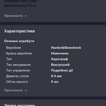
Обмежувач тиску: немає
Вага (в упаковці): 240 гр
Приховати
Характеристики
Основні атрибути
Виробник
Harder&Steenbeck
Країна виробник
Німеччина
Тип
Аерограф
Тип змішування
Внутрішній
Тип управління
Подвійної дії
Діаметр сопла
0.4 мм
Об'єм ємності
5 мл
Приховати
Умови доставки