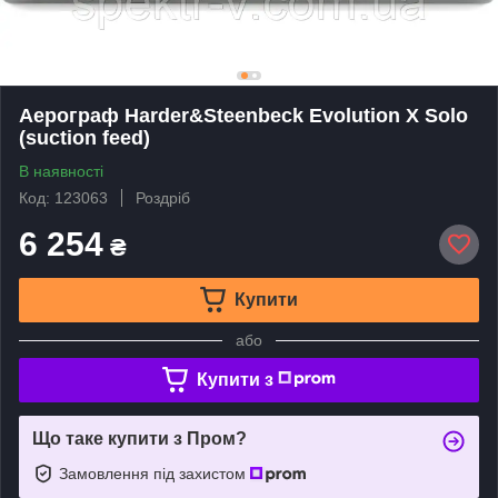
Аерограф Harder&Steenbeck Evolution X Solo
(suction feed)
В наявності
Код: 123063
Роздріб
6 254
₴
Купити
або
Купити з
Що таке купити з Пром?
Замовлення під захистом