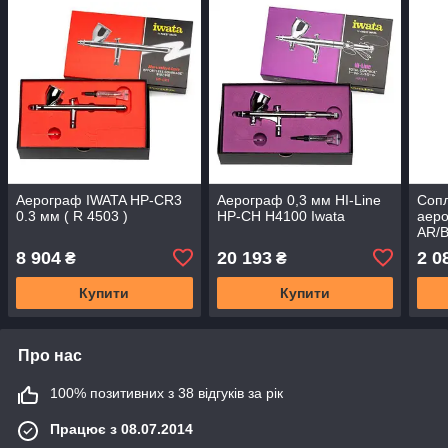
Аерограф IWATA HP-CR3
Аерограф 0,3 мм HI-Line
Сопл
0.3 мм ( R 4503 )
HP-CH H4100 Iwata
аеро
AR/B
Iwat
8 904
20 193
2 0
₴
₴
Купити
Купити
Про нас
100% позитивних з 38 відгуків за рік
Працює з 08.07.2014