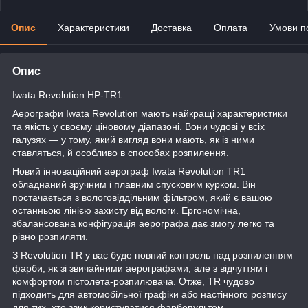
Опис
Характеристики
Доставка
Оплата
Умови п
Опис
Iwata Revolution HP-TR1
Аерографи Iwata Revolution мають найкращі характеристики
та якість у своєму ціновому діапазоні. Вони чудові у всіх
галузях — у тому, який вигляд вони мають, як із ними
ставляться, й особливо в способах розпилення.
Новий інноваційний аерограф Iwata Revolution TR1
обладнаний зручним і плавним спусковим курком. Він
постачається з вологовіддільним фільтром, який є вашою
останньою лінією захисту від вологи. Ергономічна,
збалансована конфігурація аерографа дає змогу легко та
рівно розпиляти.
З Revolution TR у вас буде повний контроль над розпиленням
фарби, як зі звичайними аерографами, але з відчуттям і
комфортом пістолета-розпилювача. Отже, TR чудово
підходить для автомобільної графіки або настінного розпису
для тих, хто звик користуватися фарбопультом.