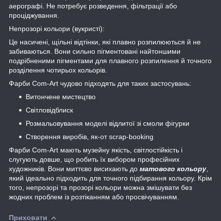
аерографі. Не потребує розведення, фільтрації або
проціджування.
Непрозорі кольори (вукристі):
Це насичені, щільні відтінки, які плавно розпилюються й не
забиваються. Вони сильно пігментовані найтоншими
подрібненими пігментами для плавного розпилення й точного
розділення чотирьох кольорів.
Фарби Com-Art чудово підходять для таких застосувань:
Витончене мистецтво
Світловідблиск
Розмальовування моделі відлитої зі смоли фігурки
Створення виробів, як-от scrap-booking
Фарби Com-Art мають музейну якість, світлостійкість і
слугують довше, що робить їх вибором професійних
художників. Вони миттєво висихають до
матового кольору
,
який ідеально підходить для точного підбирання кольору. Крім
того, непрозорі та прозорі кольори можна змішувати без
жодних проблем із розтіканням або просвічуванням.
Приховати