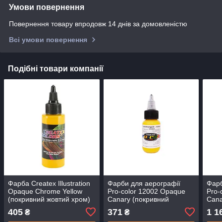
Умови повернення
Повернення товару впродовж 14 днів за домовленістю
Всі умови повернення
Подібні товари компанії
Фарба Createx Illustration
Фарби для аерографії
Фарб
Opaque Chrome Yellow
Pro-color 12002 Opaque
Pro-
(покривний жовтий хром)
Canary (покривний
Cana
5070-01, 30 мл
канареєний жовтий), 30
кана
405
371
1 1
₴
₴
мл
мл