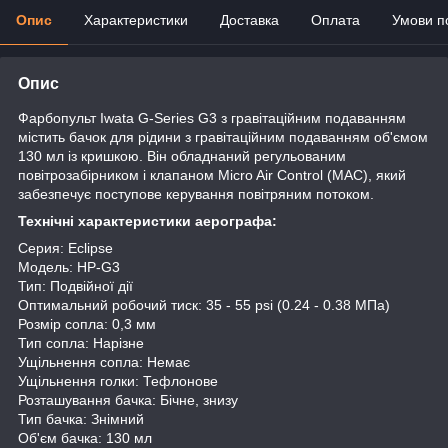
Опис
Характеристики
Доставка
Оплата
Умови п
Опис
Фарбопульт Iwata G-Series G3 з гравітаційним подаванням
містить бачок для рідини з гравітаційним подаванням об'ємом
130 мл із кришкою. Він обладнаний регульованим
повітрозабірником і клапаном Micro Air Control (MAC), який
забезпечує поступове керування повітряним потоком.
Технічні характеристики аерографа:
Серия: Eclipse
Модель: HP-G3
Тип: Подвійної дії
Оптимальний робочий тиск: 35 - 55 psi (0.24 - 0.38 МПа)
Розмір сопла: 0,3 мм
Тип сопла: Нарізне
Ущільнення сопла: Немає
Ущільнення голки: Тефлонове
Розташування бачка: Бічне, знизу
Тип бачка: Знімний
Об'єм бачка: 130 мл