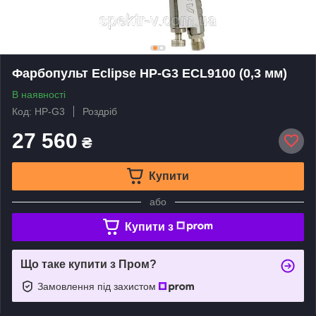
Фарбопульт Eclipse HP-G3 ECL9100 (0,3 мм)
В наявності
Код: HP-G3
Роздріб
27 560
₴
Купити
або
Купити з
Що таке купити з Пром?
Замовлення під захистом