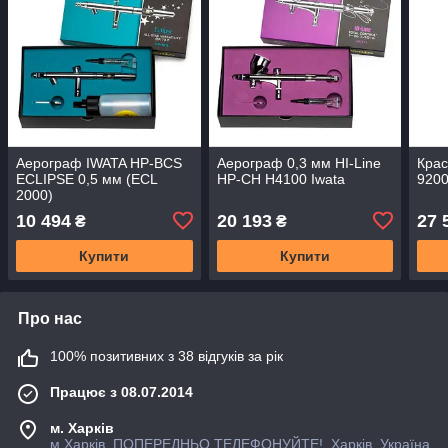
Аерограф IWATA HP-BCS
Аерограф 0,3 мм HI-Line
Крас
ECLIPSE 0,5 мм (ECL
HP-CH H4100 Iwata
9200
2000)
10 494
20 193
27 
₴
₴
Купити
Купити
Про нас
100% позитивних з 38 відгуків за рік
Працює з 08.07.2014
м. Харків
м.Харків, ПОПЕРЕДНЬО ТЕЛЕФОНУЙТЕ!, Харків, Україна