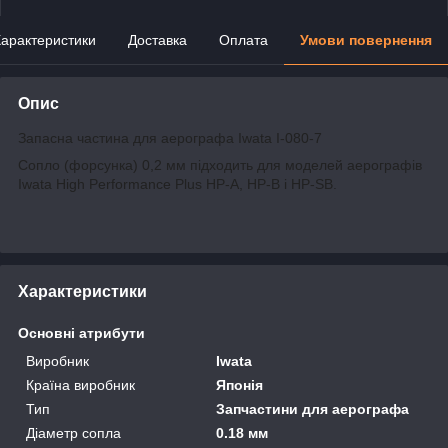
арактеристики
Доставка
Оплата
Умови повернення
Опис
Запасна частина для аерографа Iwata I-080-7
Сопло (форсунка) 0,2 мм підходить для моделей аерографів
Iwata High Performance Plus HP-A, HP-B і HP-SB.
Характеристики
Основні атрибути
Виробник
Iwata
Країна виробник
Японія
Тип
Запчастини для аерографа
Діаметр сопла
0.18 мм