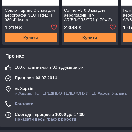
Сопло нарізне 0,5 мм для
Сопло R3 0,3 мм для
Голк
аерографа NEO TRN2 (I
аерографів HP-
аеро
080 4) Iwata
AR/BR/CR3/TR1 (I 704 2)
AP/B
Iwata
1 219
2 083
1 0
₴
₴
Купити
Купити
Про нас
100% позитивних з 38 відгуків за рік
Працює з 08.07.2014
м. Харків
м.Харків, ПОПЕРЕДНЬО ТЕЛЕФОНУЙТЕ!, Харків, Україна
Контакти
Сьогодні працює з 10:00 до 17:00
Показати весь графік роботи