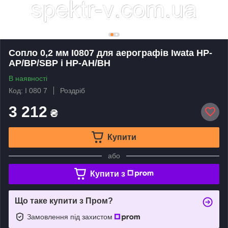
Сопло 0,2 мм I0807 для аерографів Iwata HP-
AP/BP/SBP і HP-AH/BH
В наявності
Код: I 080 7
Роздріб
3 212
₴
Купити
або
Купити з
Що таке купити з Пром?
Замовлення під захистом