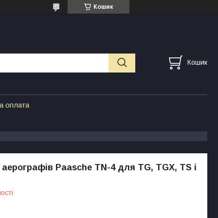
Кошик
Кошик
а оплата
 аерографів Paasche TN-4 для TG, TGX, TS і
ості