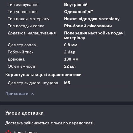
Тип змішування
Внутрішній
Тип управління
Одинарної дії
Тип подачі матеріалу
Нижня підводка матеріалу
Тип посадки сопла
Різьбовий фіксований
Додаткові налаштування
Попередня настройка подачі
матеріалу
Діаметр сопла
0.8 мм
Робочий тиск
2 бар
Довжина
130 мм
Об'єм ємності
22 мл
Користувальницькі характеристики
Діаметр вхідного штуцера
M5
Приховати
Умови доставки
Доставка здійснюється тільки по передоплаті.
Нова Пошта