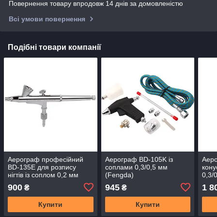
Повернення товару впродовж 14 днів за домовленістю
Всі умови повернення
Подібні товари компанії
Аерограф професійний
Аерограф BD-105K із
Аеро
BD-135E для розпису
соплами 0,3/0,5 мм
кон
нігтів із соплом 0,2 мм
(Fengda)
0,3/
(Fengda)
900
945
1 8
₴
₴
Купити
Купити