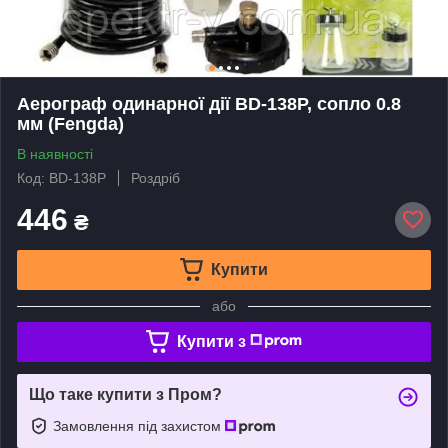
Аерограф одинарної дії BD-138P, сопло 0.8
мм (Fengda)
В наявності
Код: BD-138P
Роздріб
446
₴
Купити
або
Купити з
Що таке купити з Пром?
Замовлення під захистом