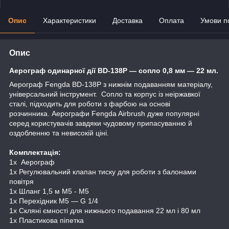
Опис
Характеристики
Доставка
Оплата
Умови п
Опис
Аерограф одинарної дії BD-138P — сопло 0,8 мм — 22 мл.
Аерограф Fengda BD-138P з нижнім подаванням матеріалу,
універсальний інструмент. Сопло та корпус із неіржавкої
сталі, підходить для роботи з фарбою на основі
розчинника. Аерографи Fengda Airbrush дуже популярні
серед користувачів завдяки чудовому припасуванню й
оздобленню та невисокій ціні.
Комплектація:
1x Аерограф
1x Регулювальний клапан тиску для роботи з балонами
повітря
1x Шланг 1,5 м M5 - M5
1x Перехідник M5 — G 1/4
1x Скляні ємності для нижнього подавання 22 мл і 80 мл
1x Пластикова піпетка