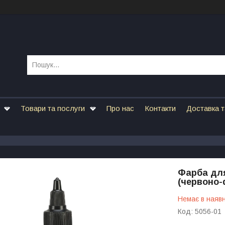
Товари та послуги
Про нас
Контакти
Доставка т
Фарба для 
(червоно-
Немає в наявн
Код:
5056-01