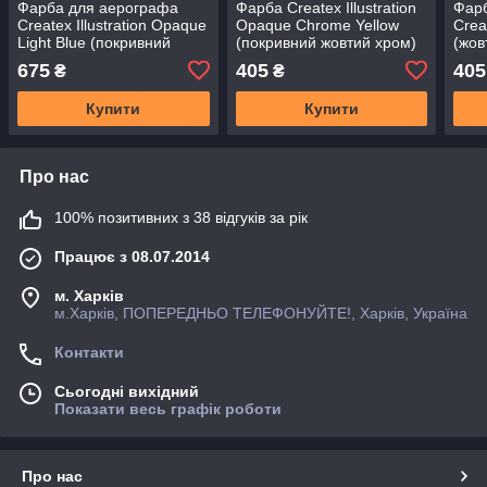
Фарба для аерографа
Фарба Createx Illustration
Фар
Createx Illustration Opaque
Opaque Chrome Yellow
Creat
Light Blue (покривний
(покривний жовтий хром)
(жов
блакитний) 5074-02, 60 мл
5070-01, 30 мл
675
405
405
₴
₴
Купити
Купити
Про нас
100% позитивних з 38 відгуків за рік
Працює з 08.07.2014
м. Харків
м.Харків, ПОПЕРЕДНЬО ТЕЛЕФОНУЙТЕ!, Харків, Україна
Контакти
Сьогодні вихідний
Показати весь графік роботи
Про нас