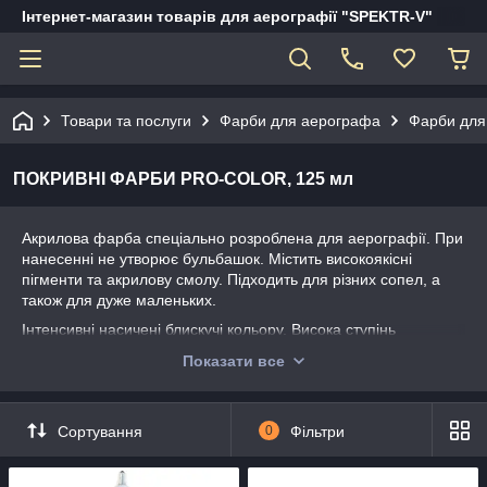
Інтернет-магазин товарів для аерографії "SPEKTR-V"
Товари та послуги
Фарби для аерографа
Фарби для
ПОКРИВНІ ФАРБИ PRO-COLOR, 125 мл
Акрилова фарба спеціально розроблена для аерографії. При
нанесенні не утворює бульбашок. Містить високоякісні
пігменти та акрилову смолу. Підходить для різних сопел, а
також для дуже маленьких.
Інтенсивні насичені блискучі кольору. Висока ступінь
світлостійкості. Відмінна укрывная здатність.
Показати все
Використовується для ілюстрування, в моделізму, малюнка
по тканині, прикладному творчості і т. п. Пляшечка з зручним
дозатором.
Сортування
0
Фільтри