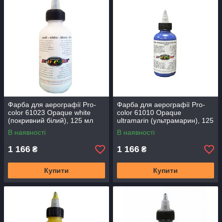
Фарба для аерографії Pro-
Фарба для аерографії Pro-
color 61023 Opaque white
color 61010 Opaque
(покривний білий), 125 мл
ultramarin (ультрамарин), 125
мл
В наявності
В наявності
1 166
1 166
₴
₴
Купити
Купити