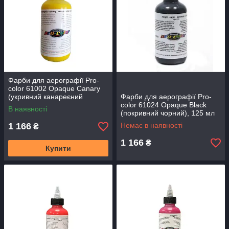
Фарби для аерографії Pro-
color 61002 Opaque Canary
(укривний канареєний
Фарби для аерографії Pro-
жовтий), 125 мл
color 61024 Opaque Black
В наявності
(покривний чорний), 125 мл
1 166
Немає в наявності
₴
1 166
₴
Купити