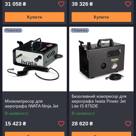
31 058
39 326
₴
₴
Купити
Купити
Новинка
Новинка
Безоливний компресор для
Мінікомпресор для
аерографа Iwata Power Jet
аерографа IWATA Ninja Jet
Lite IS 875DE
В наявності
В наявності
15 423
28 620
₴
₴