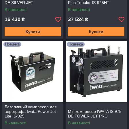
DE SILVER JET
Plus Tubular IS-925HT
В наявності
В наявності
16 430
37 524
₴
₴
Купити
Купити
Новинка
Новинка
Безоливний компресор для
аерографа Iwata Power Jet
Мінікомпресор IWATA IS 975
Lite IS-925
DE POWER JET PRO
В наявності
В наявності