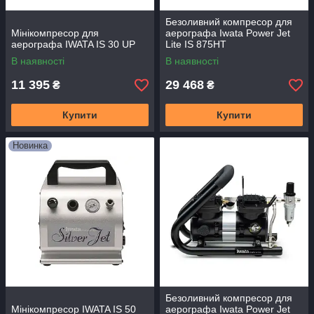
Безоливний компресор для
Мінікомпресор для
аерографа Iwata Power Jet
аерографа IWATA IS 30 UP
Lite IS 875HT
В наявності
В наявності
11 395
29 468
₴
₴
Купити
Купити
Новинка
Безоливний компресор для
Мінікомпресор IWATA IS 50
аерографа Iwata Power Jet