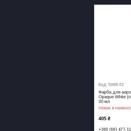
5068-01
Фарба для аерог
Opaque White (п
30 мл
Немає в наявнос
405 ₴
+380 (66) 477-1