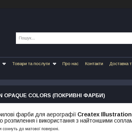
Товари та послуги
Про нас
Контакти
Доставка т
N OPAQUE COLORS (ПОКРИВНІ ФАРБИ)
рилові фарби для аерографії
Createx Illustratio
о розпилення і використання з найтоншими соплам
 сохнуть до матової поверхні.