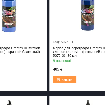
5075-01
рафа Createx Illustration
Фарба для аерографа Createx Ill
ue (покривний блакитний)
Opaque Dark Blue (покривний те
5075-01, 30 мл
В наявності
405 ₴
Купити