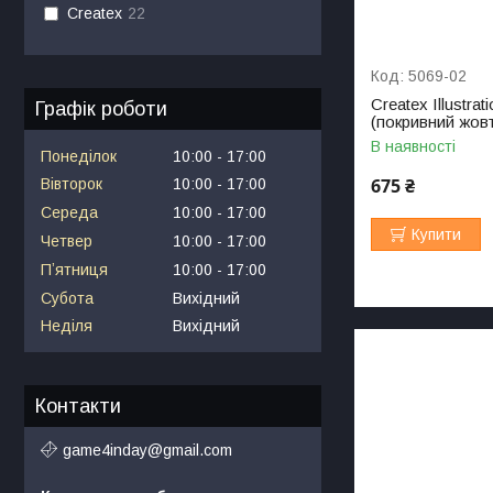
Createx
22
5069-02
Createx Illustra
Графік роботи
(покривний жовт
В наявності
Понеділок
10:00
17:00
675 ₴
Вівторок
10:00
17:00
Середа
10:00
17:00
Купити
Четвер
10:00
17:00
Пʼятниця
10:00
17:00
Субота
Вихідний
Неділя
Вихідний
Контакти
game4inday@gmail.com