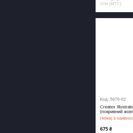
Оля (МТС)
5070-02
Createx Illustr
(покривний жовт
Немає в наявнос
675 ₴