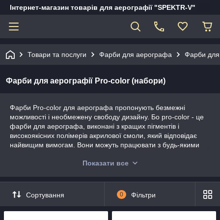
Інтернет-магазин товарів для аерографії "SPEKTR-V"
Товари та послуги
Фарби для аерографа
Фарби для
Фарби для аерографії Pro-color (набори)
Фарби Pro-color для аерографа пропонують безмежні
можливості і необмежену свободу дизайну. Бо pro-color - це
фарби для аерографа, виконані з кращих пігментів і
високоякісних полімерів акрилової смоли, який відповідає
найвищим вимогам. Вони можуть працювати з будь-якими
розмірами сопел, навіть самими маленькими, без будь-яких
Показати все
проблем. Надзвичайно тонка пігментація забезпечує гарну
світлостійкість вище середнього, а також яскравість світла.
Pro-color чудово лягають на папір, картону, ацетату
Сортування
0
Фільтри
(виготовлення моделей), пластику та металу і ідеально
підходить для ілюстрації - виготовлення моделей - текстилю -
фарбування на замовлення та багато іншого.