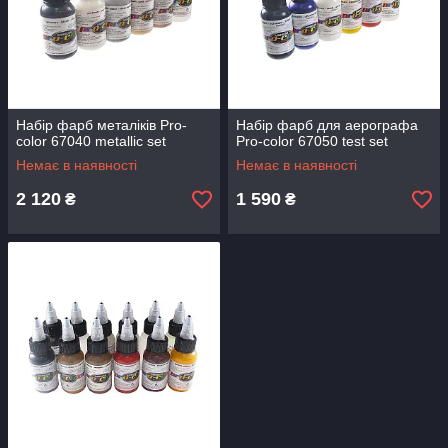
Набір фарб металіків Pro-
Набір фарб для аерографа
color 67040 metallic set
Pro-color 67050 test set
Немає в наявності
Немає в наявності
2 120
1 590
₴
₴