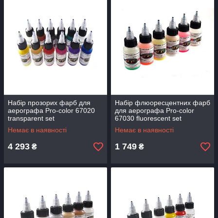
Pro-color забезпечує:
-відмінний блиск
-відмінну змішуваність
-високу продуктивність
-приємний запах
Набір прозорих фарб для
Набір флюоресцентних фарб
аерографа Pro-color 67020
для аерографа Pro-color
transparent set
67030 fluorescent set
Немає в наявності
Немає в наявності
4 293
1 749
₴
₴